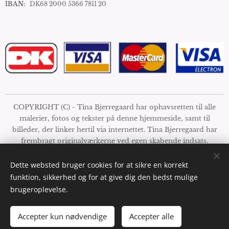
IBAN:
DK68 2000 5366 7811 20
COPYRIGHT (C) - Tina Bjerregaard har ophavsretten til alle
malerier, fotos og tekster på denne hjemmeside, samt til
billeder, der linker hertil via internettet. Tina Bjerregaard har
frembragt originalværkerne ved egen skabende indsats.
Værkerne er derfor beskyttet mod efterligning, reproduktion,
kopiering, seriefremstilling osv. af den danske ophavsretslov.
Dette websted bruger cookies for at sikre en korrekt
Ønsker du at gøre kommercielt brug af billeder eller dele heraf
funktion, sikkerhed og for at give dig den bedst mulige
fra sitet, bedes du kontakte Tina Bjerregaard +4522892483. Der
brugeroplevelse.
tages forbehold for fejl i prissætning, størrelser og udsolgte
værker. Se mine handelsbetingelser
her
Accepter kun nødvendige
Accepter alle
Cookies