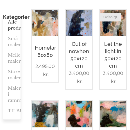
Kategorier
Udsolgt
Alle
produkter
Små
Out of
Let the
malerier
Homeland
nowhere
light in
60x80
Mellemstore
50x120
50x120
malerier
cm
cm
2.495,00
Store
3.400,00
3.400,00
kr.
malerier
kr.
kr.
Malerier
i
ramme
TILBUD