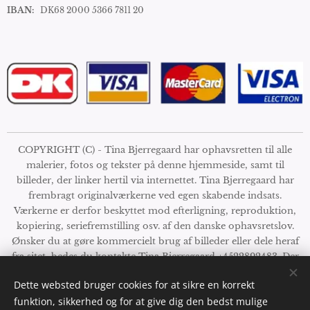
IBAN:
DK68 2000 5366 7811 20
COPYRIGHT (C) - Tina Bjerregaard har ophavsretten til alle
malerier, fotos og tekster på denne hjemmeside, samt til
billeder, der linker hertil via internettet. Tina Bjerregaard har
frembragt originalværkerne ved egen skabende indsats.
Værkerne er derfor beskyttet mod efterligning, reproduktion,
kopiering, seriefremstilling osv. af den danske ophavsretslov.
Ønsker du at gøre kommercielt brug af billeder eller dele heraf
fra sitet, bedes du kontakte Tina Bjerregaard +4522892483. Der
tages forbehold for fejl i prissætning, størrelser og udsolgte
Dette websted bruger cookies for at sikre en korrekt
værker. Se mine handelsbetingelser
her
funktion, sikkerhed og for at give dig den bedst mulige
Cookies